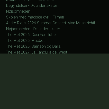
Begyndelser - Dk undertekster
Nøjsomheden
Skolen med magiske dyr – Filmen
Andre Rieus 2026 Summer Concert: Viva Maastricht!
Nøjsomheden - Dk undertekster
The Met 2026: Cosi Fan Tutte
The Met 2026: Macbeth
The Met 2026: Samson og Dalia
The Met 2027: La Fanciulla del West
The Met 2027: Silent Night
The Met 2027: Manon
The Met 2027: Otello
The Met 2027: Parsifal
ØVRIGE
Forsiden
Program/billet
Kommende film