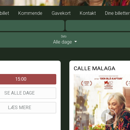
illet
Kommende
Gavekort
Kontakt
Dine billetter
Dato
Alle dage
CALLE MALAGA
15:00
SE ALLE DAGE
LÆS MERE