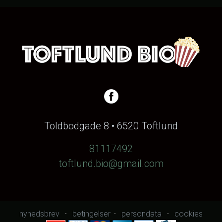
Toldbodgade 8 • 6520 Toftlund
81117492
toftlund.bio@gmail.com
nyhedsbrev
betingelser
persondata
cookies