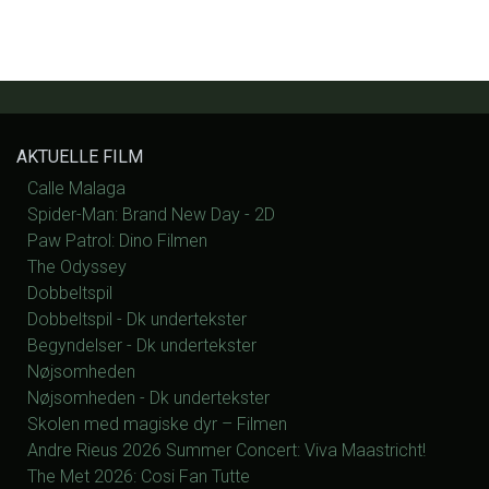
AKTUELLE FILM
Calle Malaga
Spider-Man: Brand New Day - 2D
Paw Patrol: Dino Filmen
The Odyssey
Dobbeltspil
Dobbeltspil - Dk undertekster
Begyndelser - Dk undertekster
Nøjsomheden
Nøjsomheden - Dk undertekster
Skolen med magiske dyr – Filmen
Andre Rieus 2026 Summer Concert: Viva Maastricht!
The Met 2026: Cosi Fan Tutte