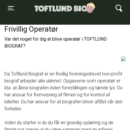
Toftlund Biograf
Toggle navigation
Frivillig Operatør
Var det noget for dig at blive operatør i TOFTLUND
BIOGRAF?
Da Toftlund Biograf er en frivillig foreningsdrevet non-profit
biograf arbejder alle ulønnet. Opgaverne som operatør er
bla. at åbne biografen inden forestillingen og tænde lys. Du
har ansvar for fremvisning af filmen og for kontrol af
billetter. Du har ansvar for at biografen bliver aflåst når den
forlades.
Inden du starter vi du du får en grundig oplæring.og de
første par gange vil du være sammen med en erfaren