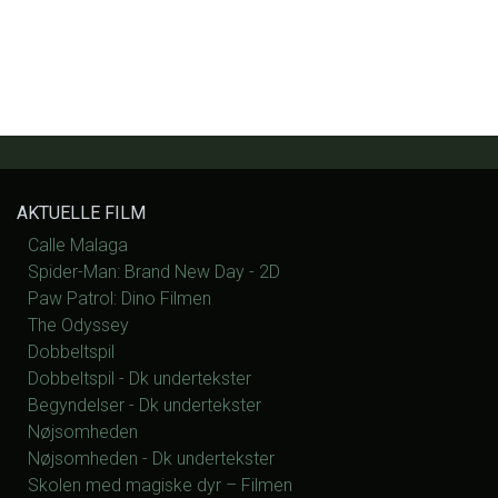
AKTUELLE FILM
Calle Malaga
Spider-Man: Brand New Day - 2D
Paw Patrol: Dino Filmen
The Odyssey
Dobbeltspil
Dobbeltspil - Dk undertekster
Begyndelser - Dk undertekster
Nøjsomheden
Nøjsomheden - Dk undertekster
Skolen med magiske dyr – Filmen