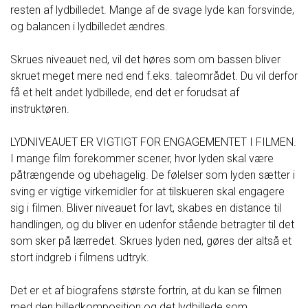
resten af lydbilledet. Mange af de svage lyde kan forsvinde,
og balancen i lydbilledet ændres.
Skrues niveauet ned, vil det høres som om bassen bliver
skruet meget mere ned end f.eks. taleområdet. Du vil derfor
få et helt andet lydbillede, end det er forudsat af
instruktøren.
LYDNIVEAUET ER VIGTIGT FOR ENGAGEMENTET I FILMEN.
I mange film forekommer scener, hvor lyden skal være
påtrængende og ubehagelig. De følelser som lyden sætter i
sving er vigtige virkemidler for at tilskueren skal engagere
sig i filmen. Bliver niveauet for lavt, skabes en distance til
handlingen, og du bliver en udenfor stående betragter til det
som sker på lærredet. Skrues lyden ned, gøres der altså et
stort indgreb i filmens udtryk.
Det er et af biografens største fortrin, at du kan se filmen
med den billedkomposition og det lydbillede som