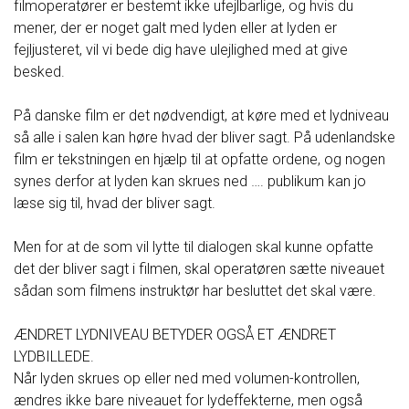
filmoperatører er bestemt ikke ufejlbarlige, og hvis du
mener, der er noget galt med lyden eller at lyden er
fejljusteret, vil vi bede dig have ulejlighed med at give
besked.
På danske film er det nødvendigt, at køre med et lydniveau
så alle i salen kan høre hvad der bliver sagt. På udenlandske
film er tekstningen en hjælp til at opfatte ordene, og nogen
synes derfor at lyden kan skrues ned …. publikum kan jo
læse sig til, hvad der bliver sagt.
Men for at de som vil lytte til dialogen skal kunne opfatte
det der bliver sagt i filmen, skal operatøren sætte niveauet
sådan som filmens instruktør har besluttet det skal være.
ÆNDRET LYDNIVEAU BETYDER OGSÅ ET ÆNDRET
LYDBILLEDE.
Når lyden skrues op eller ned med volumen-kontrollen,
ændres ikke bare niveauet for lydeffekterne, men også