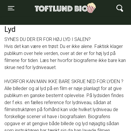
Toftlund Biograf
Toggle navigation
Lyd
SYNES DU DER ER FOR HØJ LYD I SALEN?
Hvis det kan være en trøst: Du er ikke alene. Faktisk klager
publikum over hele verden, over at der er for høj lyd på
filmene for tiden. Læs her hvorfor biograferne ikke bare kan
skrue ned for lydniveauet.
HVORFOR KAN MAN IKKE BARE SKRUE NED FOR LYDEN ?
Alle billeder og al lyd på en film er nøje planlagt for at give
publikum en ganske bestemt oplevelse. På lydsiden findes
der f.eks. en fælles reference for lydniveau, sådan at
filminstruktøren på forhånd kan vide hvilket lydniveau de
forskellige scener vil have i biografsalen. Biografens
opgave er at gengive både billede og lyd nøjagtig sådan
som instruktøren har tænkt sig da han lavede filmen.