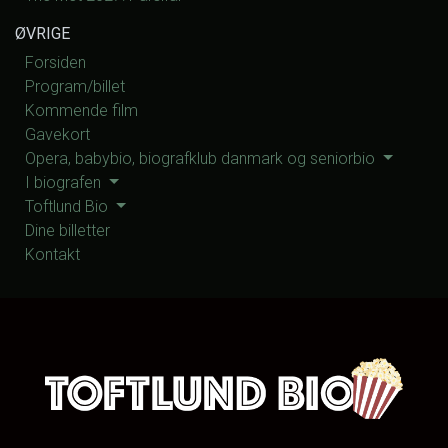
ØVRIGE
Forsiden
Program/billet
Kommende film
Gavekort
Opera, babybio, biografklub danmark og seniorbio
I biografen
Toftlund Bio
Dine billetter
Kontakt