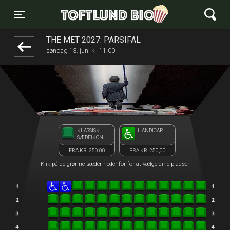
Toftlund Biograf
front05-temp 053745
Toggle navigation
THE MET 2027: PARSIFAL
søndag 13. juni kl. 11:00
KLASSISK
HANDICAP
SÆDEIKON
FRA KR. 250,00
FRA KR. 250,00
Klik på de grønne sæder nedenfor for at vælge dine pladser