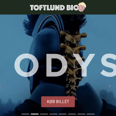
Toftlund Biograf
KØB BILLET