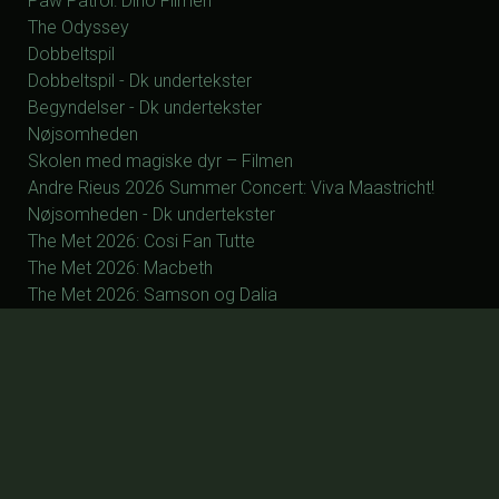
Paw Patrol: Dino Filmen
The Odyssey
Dobbeltspil
Dobbeltspil - Dk undertekster
Begyndelser - Dk undertekster
Nøjsomheden
Skolen med magiske dyr – Filmen
Andre Rieus 2026 Summer Concert: Viva Maastricht!
Nøjsomheden - Dk undertekster
The Met 2026: Cosi Fan Tutte
The Met 2026: Macbeth
The Met 2026: Samson og Dalia
The Met 2027: La Fanciulla del West
The Met 2027: Silent Night
The Met 2027: Manon
The Met 2027: Otello
The Met 2027: Parsifal
ØVRIGE