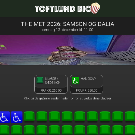
Toftlund Biograf
front03-cc 011628
THE MET 2026: SAMSON OG DALIA
søndag 13. december kl. 11:00
KLASSISK
HANDICAP
SÆDEIKON
FRA KR. 250,00
FRA KR. 250,00
Klik på de grønne sæder nedenfor for at vælge dine pladser