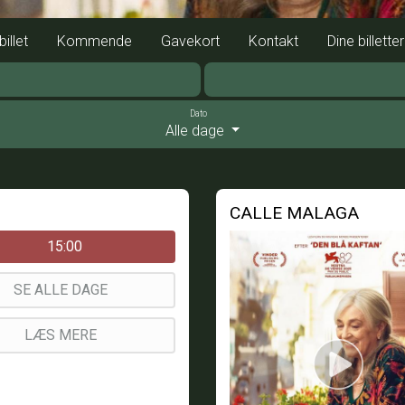
illet
Kommende
Gavekort
Kontakt
Dine billetter
Dato
Alle dage
CALLE MALAGA
15:00
SE ALLE DAGE
LÆS MERE