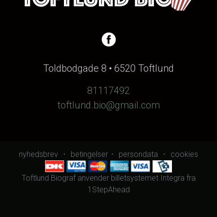
Toldbodgade 8 • 6520 Toftlund
81117492
toftlund.bio@gmail.com
nyhedsbrev
betingelser
persondata
cookies
Toftlund Biograf anvender
billetsystemet Integra
fra
1StepAhead