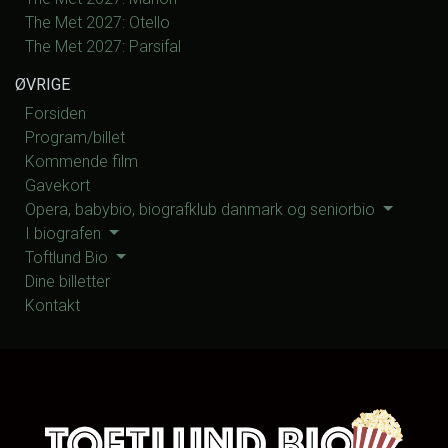
The Met 2027: Otello
The Met 2027: Parsifal
ØVRIGE
Forsiden
Program/billet
Kommende film
Gavekort
Opera, babybio, biografklub danmark og seniorbio
I biografen
Toftlund Bio
Dine billetter
Kontakt