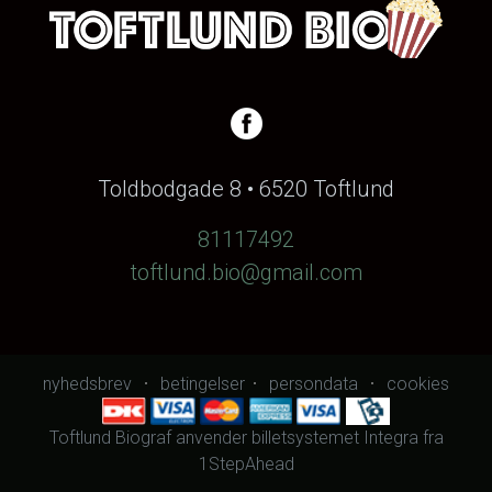
Toldbodgade 8 • 6520 Toftlund
81117492
toftlund.bio@gmail.com
nyhedsbrev
betingelser
persondata
cookies
Toftlund Biograf anvender
billetsystemet Integra
fra
1StepAhead