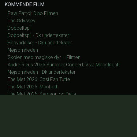
KOMMENDE FILM
Paw Patrol: Dino Filmen
The Odyssey
Dobbeltspil
Dobbeltspil - Dk undertekster
Begyndelser - Dk undertekster
Nøjsomheden
Skolen med magiske dyr – Filmen
Andre Rieus 2026 Summer Concert: Viva Maastricht!
Nøjsomheden - Dk undertekster
The Met 2026: Cosi Fan Tutte
The Met 2026: Macbeth
The Met 2026: Samson og Dalia
The Met 2027: La Fanciulla del West
The Met 2027: Silent Night
The Met 2027: Manon
The Met 2027: Otello
The Met 2027: Parsifal