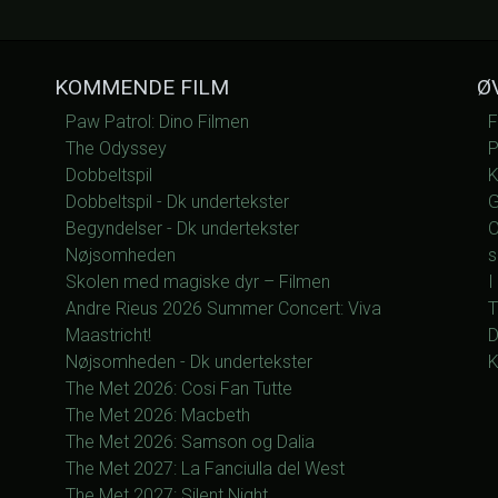
KOMMENDE FILM
Ø
Paw Patrol: Dino Filmen
F
The Odyssey
P
Dobbeltspil
K
Dobbeltspil - Dk undertekster
G
Begyndelser - Dk undertekster
O
Nøjsomheden
s
Skolen med magiske dyr – Filmen
I
Andre Rieus 2026 Summer Concert: Viva
T
Maastricht!
D
Nøjsomheden - Dk undertekster
K
The Met 2026: Cosi Fan Tutte
The Met 2026: Macbeth
The Met 2026: Samson og Dalia
The Met 2027: La Fanciulla del West
The Met 2027: Silent Night