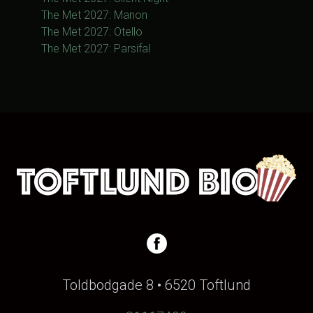
The Met 2027: Manon
The Met 2027: Otello
The Met 2027: Parsifal
Toldbodgade 8 • 6520 Toftlund