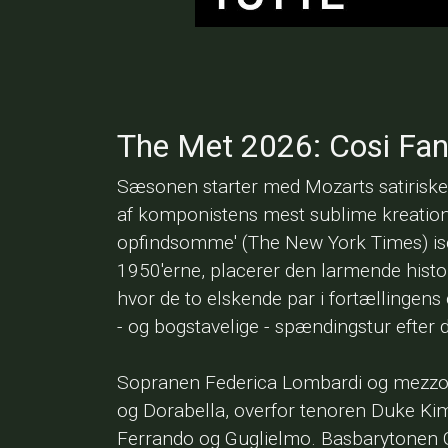
The Met 2026: Cosi Fan
Sæsonen starter med Mozarts satirisk
af komponistens mest sublime kreation
opfindsomme' (The New York Times) isce
1950'erne, placerer den larmende histo
hvor de to elskende par i fortællingens
- og bogstavelige - spændingstur efter
Sopranen Federica Lombardi og mezzo
og Dorabella, overfor tenoren Duke Ki
Ferrando og Guglielmo. Basbarytonen Ge