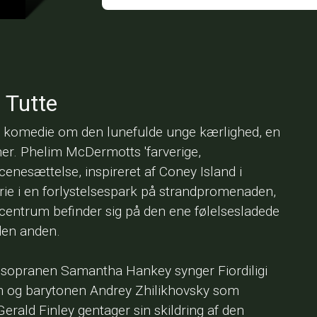
 Tutte
e komedie om den lunefulde unge kærlighed, en
er. Phelim McDermotts 'farverige,
nesættelse, inspireret af Coney Island i
rie i en forlystelsespark på strandpromenaden,
 centrum befinder sig på den ene følelsesladede
 den anden.
sopranen Samantha Hankey synger Fiordiligi
m og barytonen Andrey Zhilikhovsky som
rald Finley gentager sin skildring af den