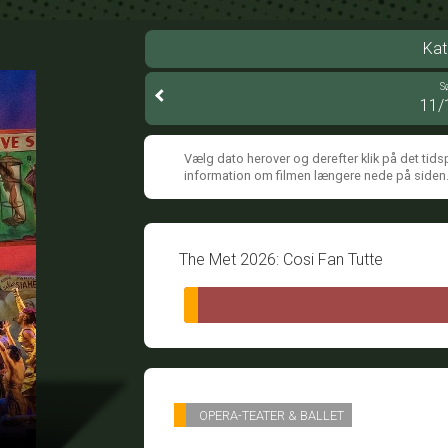
Kat
S
11/
Vælg dato herover og derefter klik på det tids
information om filmen længere nede på siden
The Met 2026: Cosi Fan Tutte
OPERA-TEATER & BALLET