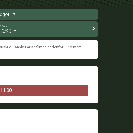
egori
øndag
10/26
punkt du ønsker at se filmen nedenfor. Find mere
.
11:00