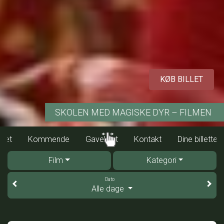
KØB BILLET
SKOLEN MED MAGISKE DYR – FILMEN
Program/billet
Kommende
Gavekort
Kontakt
Film
Kategori
Dato
Alle dage