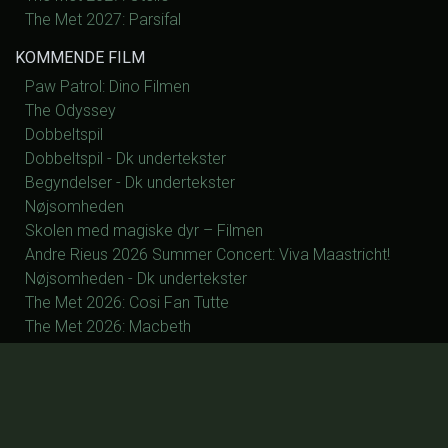
The Met 2027: Parsifal
KOMMENDE FILM
Paw Patrol: Dino Filmen
The Odyssey
Dobbeltspil
Dobbeltspil - Dk undertekster
Begyndelser - Dk undertekster
Nøjsomheden
Skolen med magiske dyr – Filmen
Andre Rieus 2026 Summer Concert: Viva Maastricht!
Nøjsomheden - Dk undertekster
The Met 2026: Cosi Fan Tutte
The Met 2026: Macbeth
The Met 2026: Samson og Dalia
The Met 2027: La Fanciulla del West
The Met 2027: Silent Night
The Met 2027: Manon
The Met 2027: Otello