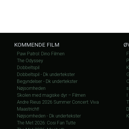
KOMMENDE FILM
Ø
Paw Patrol: Dino Filmen
F
The Odyssey
P
Dobbeltspil
K
Dobbeltspil - Dk undertekster
G
Begyndelser - Dk undertekster
O
Nøjsomheden
s
Skolen med magiske dyr – Filmen
I
Andre Rieus 2026 Summer Concert: Viva
T
Maastricht!
D
Nøjsomheden - Dk undertekster
K
The Met 2026: Cosi Fan Tutte