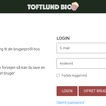
Toftlund Biograf
LOGIN
E-mail
g til din brugerprofil hos
kodeord
 i forvejen så kan du lave en
et bruger’.
Forbliv logget ind
LOGIN
OPRET BRU
Glemt password