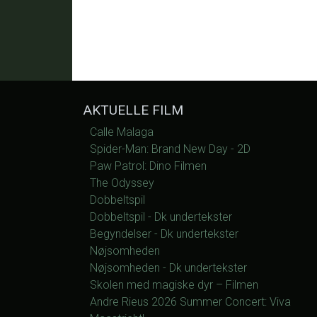
AKTUELLE FILM
Calle Malaga
Spider-Man: Brand New Day - 2D
Paw Patrol: Dino Filmen
The Odyssey
Dobbeltspil
Dobbeltspil - Dk undertekster
Begyndelser - Dk undertekster
Nøjsomheden
Nøjsomheden - Dk undertekster
Skolen med magiske dyr – Filmen
Andre Rieus 2026 Summer Concert: Viva