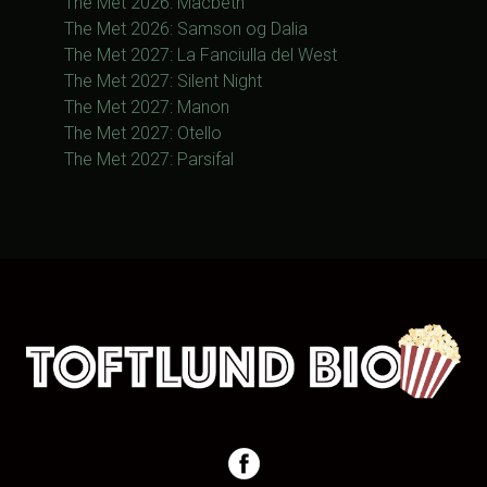
The Met 2026: Macbeth
The Met 2026: Samson og Dalia
The Met 2027: La Fanciulla del West
The Met 2027: Silent Night
The Met 2027: Manon
The Met 2027: Otello
The Met 2027: Parsifal