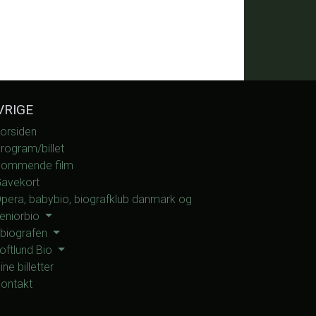
VRIGE
orsiden
rogram/billet
ommende film
avekort
pera, babybio, biografklub danmark og
eniorbio
 biografen
oftlund Bio
ine billetter
ontakt