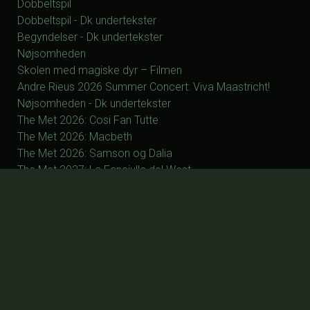
Dobbeltspil
Dobbeltspil - Dk undertekster
Begyndelser - Dk undertekster
Nøjsomheden
Skolen med magiske dyr – Filmen
Andre Rieus 2026 Summer Concert: Viva Maastricht!
Nøjsomheden - Dk undertekster
The Met 2026: Cosi Fan Tutte
The Met 2026: Macbeth
The Met 2026: Samson og Dalia
The Met 2027: La Fanciulla del West
The Met 2027: Silent Night
The Met 2027: Manon
The Met 2027: Otello
The Met 2027: Parsifal
ØVRIGE
Forsiden
Program/billet