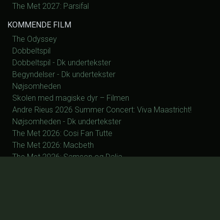
The Met 2027: Parsifal
KOMMENDE FILM
The Odyssey
Dobbeltspil
Dobbeltspil - Dk undertekster
Begyndelser - Dk undertekster
Nøjsomheden
Skolen med magiske dyr – Filmen
Andre Rieus 2026 Summer Concert: Viva Maastricht!
Nøjsomheden - Dk undertekster
The Met 2026: Cosi Fan Tutte
The Met 2026: Macbeth
The Met 2026: Samson og Dalia
The Met 2027: La Fanciulla del West
The Met 2027: Silent Night
The Met 2027: Manon
The Met 2027: Otello
The Met 2027: Parsifal