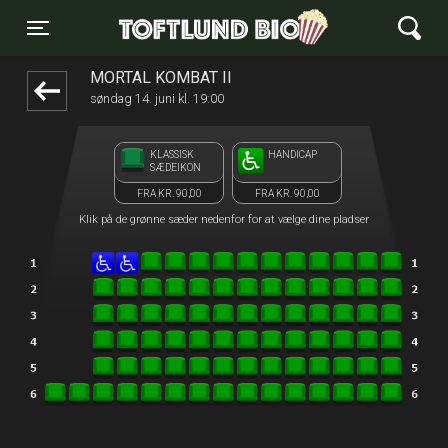
Toftlund Biograf
1step-front02 104100
Toggle navigation
MORTAL KOMBAT II
søndag 14. juni kl. 19:00
KLASSISK
HANDICAP
SÆDEIKON
FRA KR. 90,00
FRA KR. 90,00
Klik på de grønne sæder nedenfor for at vælge dine pladser