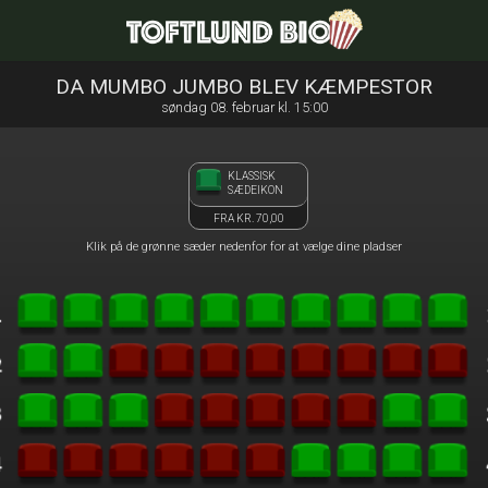
Toftlund Biograf
1step-front02 041847
DA MUMBO JUMBO BLEV KÆMPESTOR
søndag 08. februar kl. 15:00
KLASSISK
SÆDEIKON
FRA KR. 70,00
Klik på de grønne sæder nedenfor for at vælge dine pladser