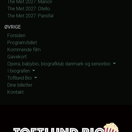
The Met 2027: Manon
The Met 2027: Otello
The Met 2027: Parsifal
ØVRIGE
Forsiden
Program/billet
Kommende film
Gavekort
Opera, babybio, biografklub danmark og seniorbio
I biografen
Toftlund Bio
Dine billetter
Kontakt