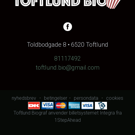
Toldbodgade 8 • 6520 Toftlund
81117492
toftlund.bio@gmail.com
nyhedsbrev
betingelser
persondata
cookies
Toftlund Biograf anvender
billetsystemet Integra
fra
1StepAhead