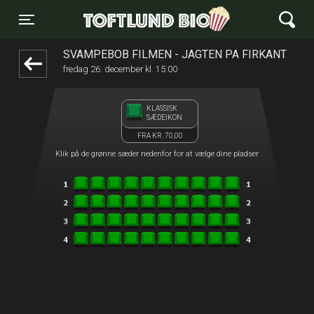
Toftlund Biograf
1step-front02 042446
Toggle navigation
SVAMPEBOB FILMEN - JAGTEN PÅ FIRKANT
fredag 26. december kl. 15:00
KLASSISK
SÆDEIKON
FRA KR. 70,00
Klik på de grønne sæder nedenfor for at vælge dine pladser