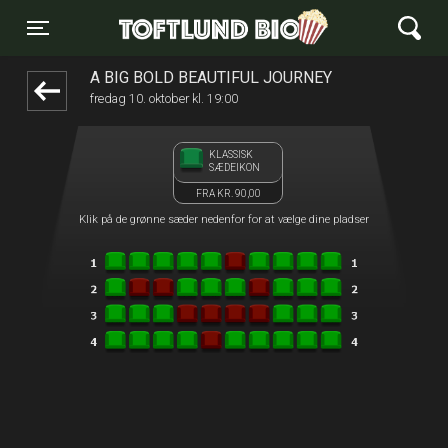
Toftlund Biograf
1step-front02 103059
Toggle navigation
A BIG BOLD BEAUTIFUL JOURNEY
fredag 10. oktober kl. 19:00
KLASSISK
SÆDEIKON
FRA KR. 90,00
Klik på de grønne sæder nedenfor for at vælge dine pladser