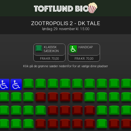
Toftlund Biograf
front05-temp 081427
ZOOTROPOLIS 2 - DK TALE
lørdag 29. november kl. 15:00
KLASSISK
HANDICAP
SÆDEIKON
FRA KR. 70,00
FRA KR. 70,00
Klik på de grønne sæder nedenfor for at vælge dine pladser