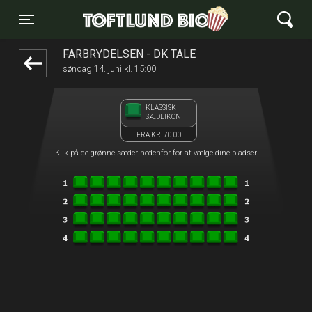
Toftlund Biograf
1step-front02 052000
Toggle navigation
FÅRBRYDELSEN - DK TALE
søndag 14. juni kl. 15:00
KLASSISK
SÆDEIKON
FRA KR. 70,00
Klik på de grønne sæder nedenfor for at vælge dine pladser