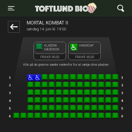
Toftlund Biograf
front03-cc 014844
Toggle navigation
MORTAL KOMBAT II
søndag 14. juni kl. 19:00
KLASSISK
HANDICAP
SÆDEIKON
FRA KR. 90,00
FRA KR. 90,00
Klik på de grønne sæder nedenfor for at vælge dine pladser