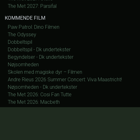
The Met 2027: Parsifal
KOMMENDE FILM
Paw Patrol: Dino Filmen
The Odyssey
Dobbeltspil
Dobbeltspil - Dk undertekster
Begyndelser - Dk undertekster
Nøjsomheden
Skolen med magiske dyr – Filmen
Andre Rieus 2026 Summer Concert: Viva Maastricht!
Nøjsomheden - Dk undertekster
The Met 2026: Cosi Fan Tutte
The Met 2026: Macbeth
The Met 2026: Samson og Dalia
The Met 2027: La Fanciulla del West
The Met 2027: Silent Night
The Met 2027: Manon
The Met 2027: Otello