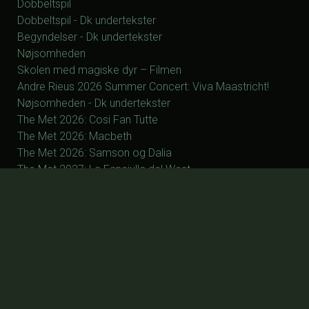
Dobbeltspil
Dobbeltspil - Dk undertekster
Begyndelser - Dk undertekster
Nøjsomheden
Skolen med magiske dyr – Filmen
Andre Rieus 2026 Summer Concert: Viva Maastricht!
Nøjsomheden - Dk undertekster
The Met 2026: Cosi Fan Tutte
The Met 2026: Macbeth
The Met 2026: Samson og Dalia
The Met 2027: La Fanciulla del West
The Met 2027: Silent Night
The Met 2027: Manon
The Met 2027: Otello
The Met 2027: Parsifal
ØVRIGE
Forsiden
Program/billet