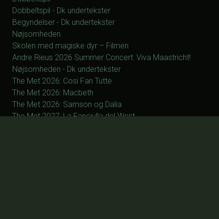
Dobbeltspil - Dk undertekster
Begyndelser - Dk undertekster
Nøjsomheden
Skolen med magiske dyr – Filmen
Andre Rieus 2026 Summer Concert: Viva Maastricht!
Nøjsomheden - Dk undertekster
The Met 2026: Cosi Fan Tutte
The Met 2026: Macbeth
The Met 2026: Samson og Dalia
The Met 2027: La Fanciulla del West
The Met 2027: Silent Night
The Met 2027: Manon
The Met 2027: Otello
The Met 2027: Parsifal
ØVRIGE
Forsiden
Program/billet