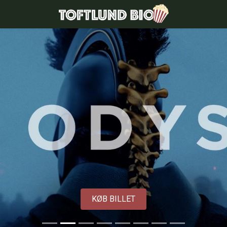
Toftlund Biograf
KØB BILLET